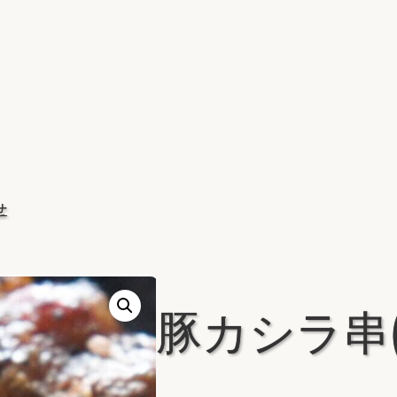
せ
豚カシラ串(1