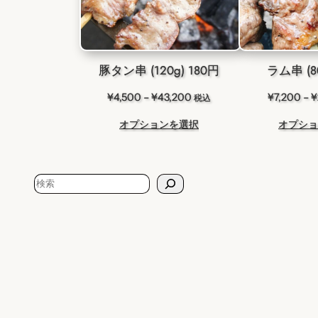
豚タン串 (120g) 180円
ラム串 (80
価
¥
4,500
–
¥
43,200
¥
7,200
–
¥
税込
格
オプションを選択
オプショ
帯:
¥4,500
–
¥43,200
検
索