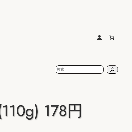
検
索
10g) 178円