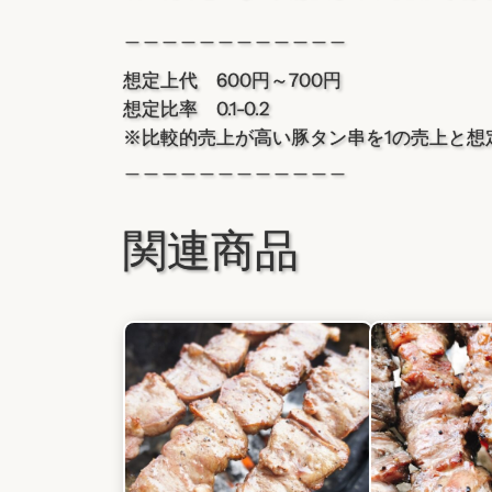
＿＿＿＿＿＿＿＿＿＿＿＿
想定上代 600円～700円
想定比率 0.1-0.2
※比較的売上が高い豚タン串を1の売上と想
＿＿＿＿＿＿＿＿＿＿＿＿
関連商品