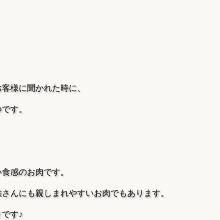
g
–
)
¥
1
7
1
8
円
3
個
お客様に聞かれた時に、
,
つです。
3
5
0
い食感のお肉です。
供さんにも親しまれやすいお肉でもあります。
です♪