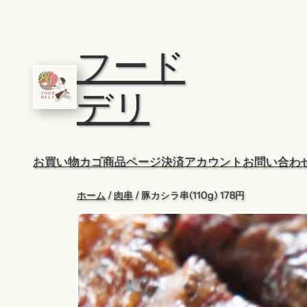
内
容
フード
を
ス
キ
デリ
ッ
プ
お買い物カゴ
商品ページ
決済
アカウント
お問い合わ
ホーム
/
肉串
/ 豚カシラ串(110g) 178円