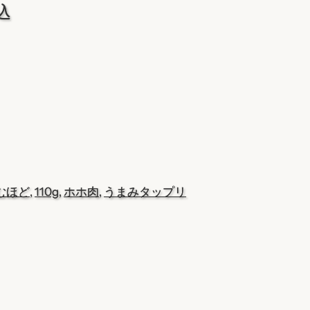
込
むほど
, 
110g
, 
ホホ肉
, 
うまみタップリ