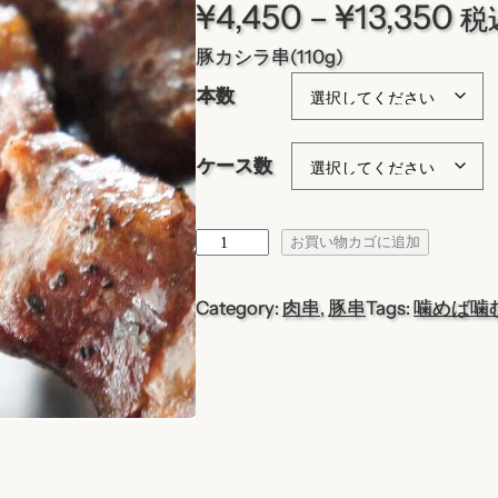
価
¥
4,450
–
¥
13,350
税
豚カシラ串(110g)
格
本数
帯
:
ケース数
¥
豚
お買い物カゴに追加
4
カ
シ
,
Category:
肉串
, 
豚串
Tags:
噛めば噛
ラ
4
串
(
5
1
1
0
0