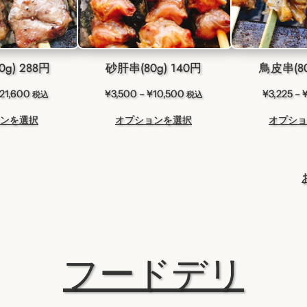
g) 288円
砂肝串(80g) 140円
鳥皮串(80
価
価
21,600
¥
3,500
–
¥
10,500
¥
3,225
–
税込
税込
格
格
ンを選択
オプションを選択
オプショ
帯:
帯:
¥7,200
¥3,500
–
–
¥21,600
¥10,500
フードデリ