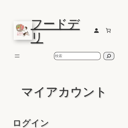
内
容
フードデ
を
ス
リ
キ
ッ
プ
検
索
マイアカウント
ログイン