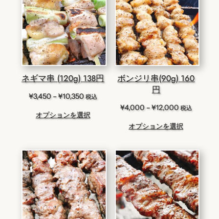
ネギマ串 (120g) 138円
ボンジリ串(90g) 160
円
価
¥
3,450
–
¥
10,350
税込
格
価
¥
4,000
–
¥
12,000
税込
オプションを選択
帯:
格
オプションを選択
¥3,450
帯:
–
¥4,000
¥10,350
–
¥12,000