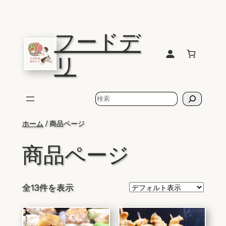
内
容
フードデ
を
ス
リ
キ
ッ
プ
検
索
ホーム
/ 商品ページ
商品ページ
全13件を表示