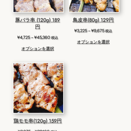
豚バラ串 (120g) 189
鳥皮串(80g) 129円
円
価
¥
3,225
–
¥
9,675
税込
格
価
¥
4,725
–
¥
45,360
税込
オプションを選択
帯:
格
オプションを選択
¥3,225
帯:
–
¥4,725
¥9,675
–
¥45,360
鶏モモ串(120g) 159円