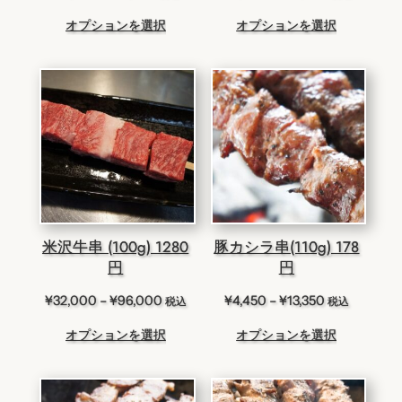
格
格
オプションを選択
オプションを選択
帯:
帯:
¥4,750
¥3,500
–
–
¥14,250
¥10,500
米沢牛串 (100g) 1280
豚カシラ串(110g) 178
円
円
価
価
¥
32,000
–
¥
96,000
¥
4,450
–
¥
13,350
税込
税込
格
格
オプションを選択
オプションを選択
帯:
帯:
¥32,000
¥4,450
–
–
¥96,000
¥13,350