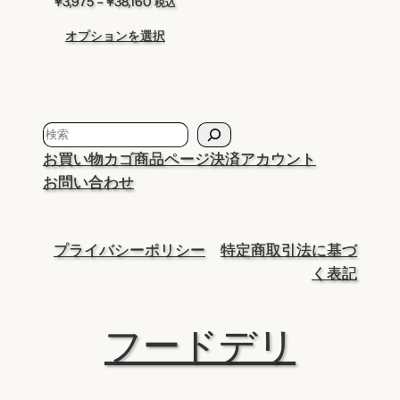
価
¥
3,975
–
¥
38,160
税込
格
オプションを選択
帯:
¥3,975
–
¥38,160
検
索
お買い物カゴ
商品ページ
決済
アカウント
お問い合わせ
プライバシーポリシー
特定商取引法に基づ
く表記
フードデリ