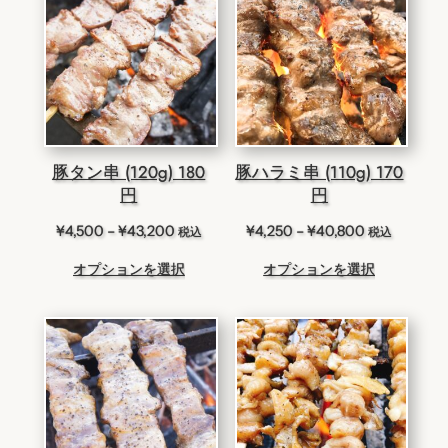
豚タン串 (120g) 180
豚ハラミ串 (110g) 170
円
円
価
価
¥
4,500
–
¥
43,200
¥
4,250
–
¥
40,800
税込
税込
格
格
オプションを選択
オプションを選択
帯:
帯:
¥4,500
¥4,250
–
–
¥43,200
¥40,800