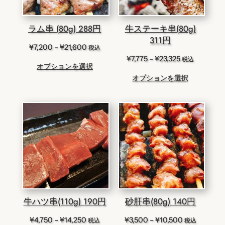
ラム串 (80g) 288円
牛ステーキ串(80g)
311円
価
¥
7,200
–
¥
21,600
税込
格
価
¥
7,775
–
¥
23,325
税込
オプションを選択
帯:
格
オプションを選択
¥7,200
帯:
–
¥7,775
¥21,600
–
¥23,325
牛ハツ串(110g) 190円
砂肝串(80g) 140円
価
価
¥
4,750
–
¥
14,250
¥
3,500
–
¥
10,500
税込
税込