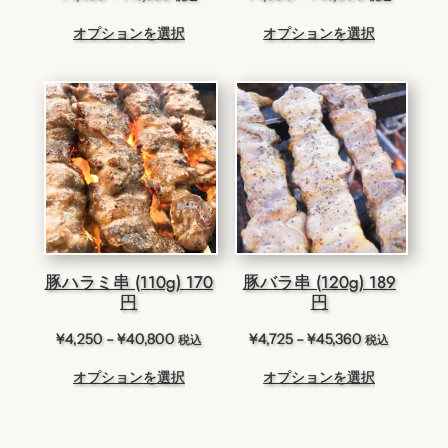
格
格
オプションを選択
オプションを選択
帯:
帯:
¥4,450
¥4,500
–
–
¥13,350
¥43,200
豚ハラミ串 (110g) 170
豚バラ串 (120g) 189
円
円
価
価
¥
4,250
–
¥
40,800
¥
4,725
–
¥
45,360
税込
税込
格
格
オプションを選択
オプションを選択
帯:
帯:
¥4,250
¥4,725
–
–