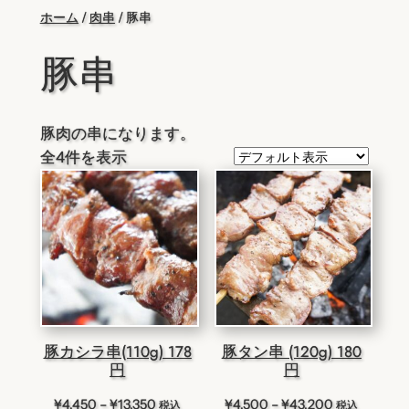
内
ホーム
/
肉串
/ 豚串
容
豚串
を
ス
キ
豚肉の串になります。
ッ
全4件を表示
プ
豚カシラ串(110g) 178
豚タン串 (120g) 180
円
円
価
価
¥
4,450
–
¥
13,350
¥
4,500
–
¥
43,200
税込
税込