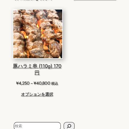
豚ハラミ串 (110g) 170
円
価
¥
4,250
–
¥
40,800
税込
格
オプションを選択
帯:
¥4,250
–
¥40,800
検