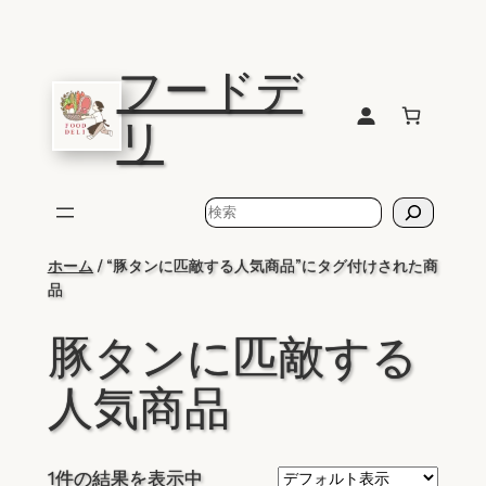
内
容
フードデ
を
ス
リ
キ
ッ
プ
検
索
ホーム
/ “豚タンに匹敵する人気商品”にタグ付けされた商
品
豚タンに匹敵する
人気商品
1件の結果を表示中