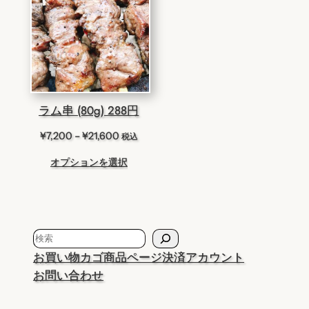
ラム串 (80g) 288円
価
¥
7,200
–
¥
21,600
税込
格
オプションを選択
帯:
¥7,200
–
¥21,600
検
索
お買い物カゴ
商品ページ
決済
アカウント
お問い合わせ