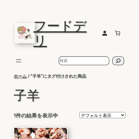
内
容
フードデ
を
ス
リ
キ
ッ
プ
検
索
ホーム
/ “子羊”にタグ付けされた商品
子羊
1件の結果を表示中