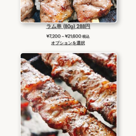
ラム串 (80g) 288円
価
¥
7,200
–
¥
21,600
税込
格
オプションを選択
帯
:
¥
7
,
2
0
0
–
¥
2
1
,