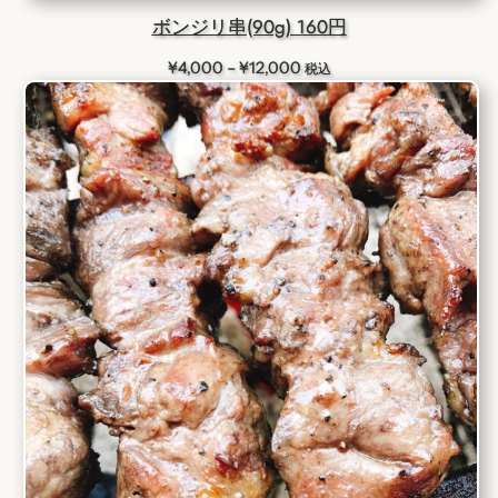
ボンジリ串(90g) 160円
価
¥
4,000
–
¥
12,000
税込
格
帯:
¥4,000
–
¥12,000