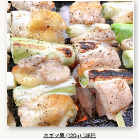
ネギマ串 (120g) 138円