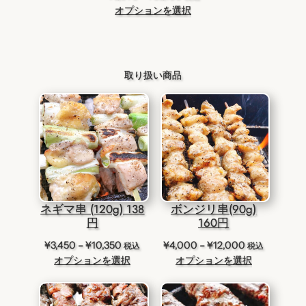
格
オプションを選択
帯
:
¥
3
取り扱い商品
,
9
7
5
–
¥
3
8
,
ネギマ串 (120g) 138
ボンジリ串(90g)
1
円
160円
6
価
価
¥
3,450
–
¥
10,350
¥
4,000
–
¥
12,000
税込
税込
0
格
格
オプションを選択
オプションを選択
帯:
帯:
¥3,450
¥4,000
–
–