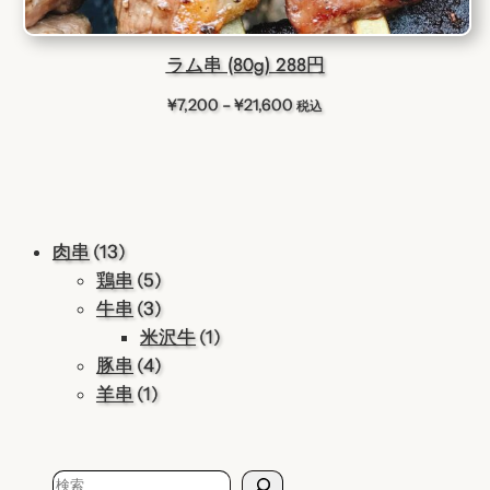
ラム串 (80g) 288円
価
¥
7,200
–
¥
21,600
税込
格
帯:
¥7,200
–
¥21,600
13
肉串
13
個
5
鶏串
5
の
個
3
牛串
3
商
の
個
1
米沢牛
1
品
商
の
4
個
豚串
4
1
品
商
個
の
羊串
1
個
品
の
商
の
商
品
商
品
検