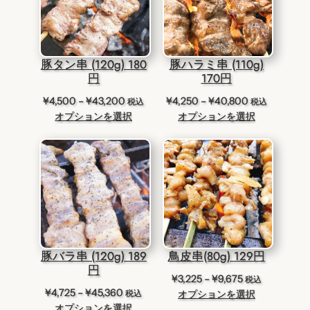
豚タン串 (120g) 180
豚ハラミ串 (110g)
円
170円
価
価
¥
4,500
–
¥
43,200
¥
4,250
–
¥
40,800
税込
税込
格
格
オプションを選択
オプションを選択
帯:
帯:
¥4,500
¥4,250
–
–
¥43,200
¥40,800
豚バラ串 (120g) 189
鳥皮串(80g) 129円
円
価
¥
3,225
–
¥
9,675
税込
価
¥
4,725
–
¥
45,360
格
税込
オプションを選択
格
オプションを選択
帯: