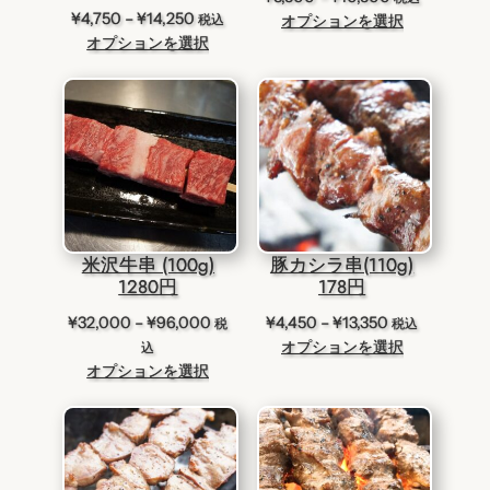
価
¥
4,750
–
¥
14,250
格
税込
オプションを選択
格
オプションを選択
帯:
帯:
¥3,500
¥4,750
–
–
¥10,500
¥14,250
米沢牛串 (100g)
豚カシラ串(110g)
1280円
178円
価
価
¥
32,000
–
¥
96,000
¥
4,450
–
¥
13,350
税
税込
格
格
オプションを選択
込
帯:
帯:
オプションを選択
¥32,000
¥4,450
–
–
¥96,000
¥13,350