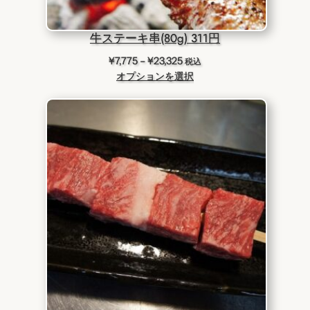
6
0
0
牛ステーキ串(80g) 311円
価
¥
7,775
–
¥
23,325
税込
格
オプションを選択
帯
:
¥
7
,
7
7
5
–
¥
2
3
,
3
2