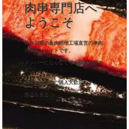
肉串専門店へ
ようこそ
神奈川県の食肉処理工場直営の串肉
の卸売りサイトです。
メンバーにならなくても購入可能で
す。
業者、個人のご購入大歓迎です。
商品を見る