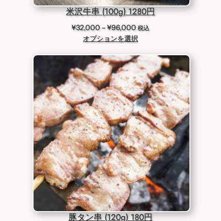
5
米沢牛串 (100g) 1280円
価
¥
32,000
–
¥
96,000
税込
格
オプションを選択
帯
:
¥
3
2
,
0
0
0
–
¥
9
6
,
0
0
豚タン串 (120g) 180円