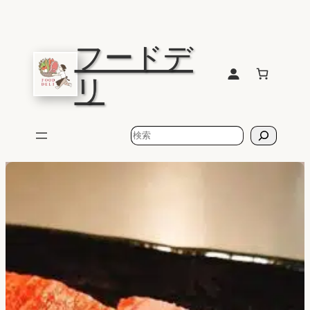
フードデ
リ
検
索