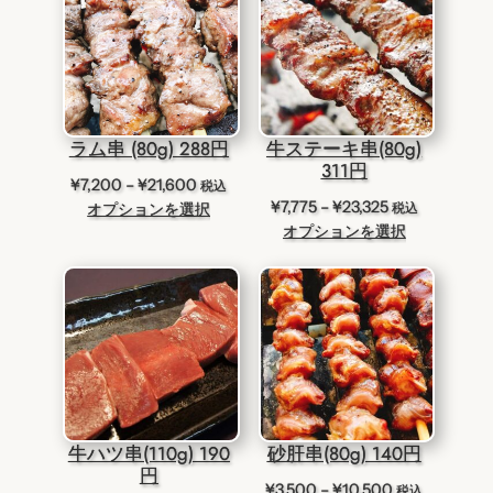
¥10,350
¥12,000
ラム串 (80g) 288円
牛ステーキ串(80g)
311円
価
¥
7,200
–
¥
21,600
税込
価
¥
7,775
–
¥
23,325
格
オプションを選択
税込
格
オプションを選択
帯:
帯:
¥7,200
¥7,775
–
–
¥21,600
¥23,325
牛ハツ串(110g) 190
砂肝串(80g) 140円
円
価
¥
3,500
–
¥
10,500
税込