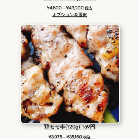
0
価
¥
4,500
–
¥
43,200
税込
格
オプションを選択
帯
:
¥
4
,
5
0
0
–
¥
4
3
,
2
0
0
鶏モモ串(120g) 159円
価
¥
3,975
–
¥
38,160
税込