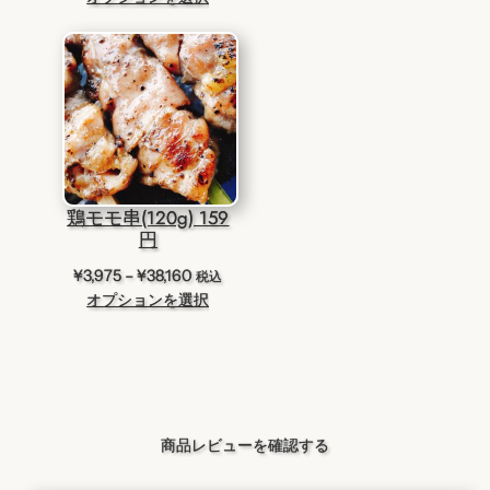
帯:
¥3,225
¥4,725
–
–
¥9,675
¥45,360
鶏モモ串(120g) 159
円
価
¥
3,975
–
¥
38,160
税込
格
オプションを選択
帯:
¥3,975
–
¥38,160
商品レビューを確認する